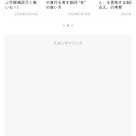
進行を表す副詞 "在"
と」を意味する副詞「有
から学ぶ可能補語① (
使い方
点儿」の考察
との違いも！)
2020年5月15日
2021年11月7日
2020年5月
スポンサーリンク