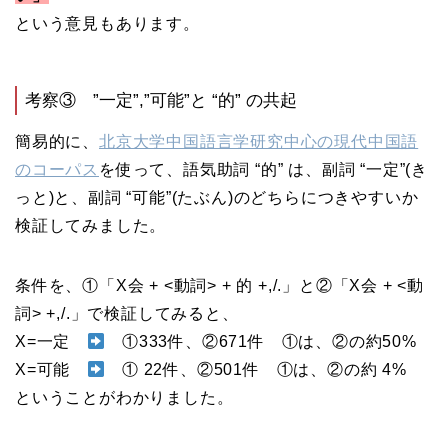
という意見もあります。
考察③ ”一定”,”可能”と “的” の共起
簡易的に、
北京大学中国語言学研究中心の現代中国語
のコーパス
を使って、語気助詞 “的” は、副詞 “一定”(き
っと)と、副詞 “可能”(たぶん)のどちらにつきやすいか
検証してみました。
条件を、①「X会 + <動詞> + 的 +,/.」と②「X会 + <動
詞> +,/.」で検証してみると、
X=一定
①333件、②671件 ①は、②の約50%
X=可能
① 22件、②501件 ①は、②の約 4%
ということがわかりました。