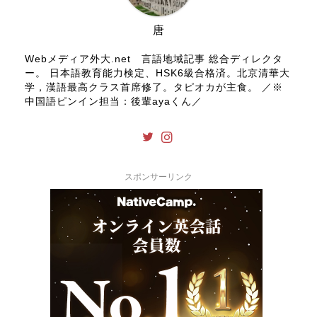
唐
Webメディア外大.net 言語地域記事 総合ディレクタ
ー。 日本語教育能力検定、HSK6級合格済。北京清華大
学，漢語最高クラス首席修了。タピオカが主食。 ／※
中国語ピンイン担当：後輩ayaくん／
スポンサーリンク