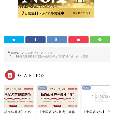
HOME
言語の世界
中国語
【中国文法基礎】可能性や推測を表す”应该” “会” “会…的” と考察
RELATED POST
語
中国語
中国語
中国語文法基礎】動作
【中国語文法】「ちょっ
【中国語文法基礎】