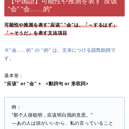
【中国語】可能性や推測を表す”应该”
“会” “会……的”
可能性や推測を表す”应该” “会”は、「～するはず」
「～そうだ」を表す文法項目
※”会……的” の “的” は、文末につける語気助詞で
す。
基本形：
“应该” or “会” + <動詞句 or 形容詞>
例：
“那个人很聪明，应该明白我的意思。”
—あの人は頭がいいから、私の言っていること