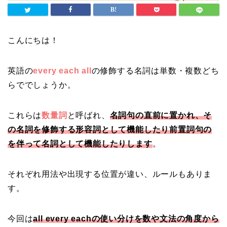
こんにちは！
英語の
every each all
の修飾する名詞は単数・複数どち
らででしょうか。
これらは
数量詞
と呼ばれ、
名詞句の直前に置かれ、そ
の名詞を修飾する形容詞として機能したり前置詞句の
を伴って名詞として機能したりします
。
それぞれ用法や出現する位置が違い、ルールもありま
す。
今回は
all every eachの使い分けを数や文法の角度から