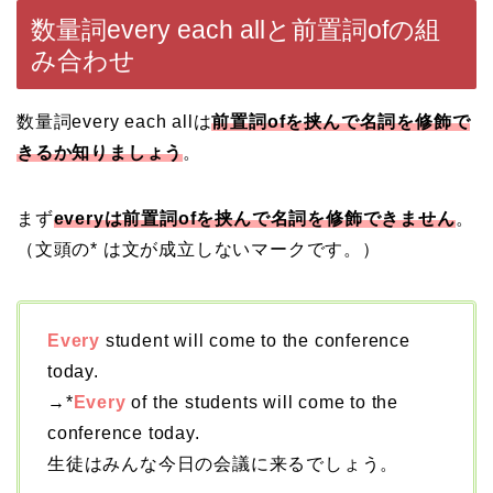
数量詞every each allと前置詞ofの組
み合わせ
数量詞every each allは
前置詞ofを挟んで名詞を修飾で
きるか知りましょう
。
まず
everyは前置詞ofを挟んで名詞を修飾できません
。
（文頭の* は文が成立しないマークです。）
Every
student will come to the conference
today.
→*
Every
of the students will come to the
conference today.
生徒はみんな今日の会議に来るでしょう。