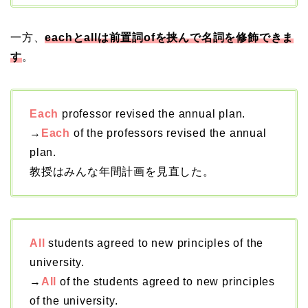
一方、
eachとallは前置詞ofを挟んで名詞を修飾できま
す
。
Each
professor revised the annual plan.
→
Each
of the professors revised the annual
plan.
教授はみんな年間計画を見直した。
All
students agreed to new principles of the
university.
→
All
of the students agreed to new principles
of the university.