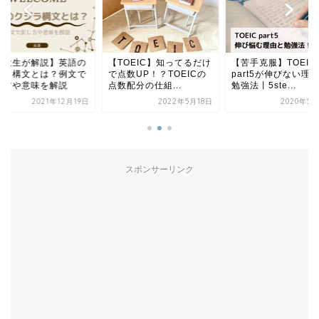
外大生が解説】英語の
【TOEIC】知ってるだけ
【苦手克服】TOEIC
ジラ構文とは？例文で
で点数UP！？TOEICの
part5が伸びない理
し方や意味を解説
点数配分の仕組...
勉強法丨5ste...
2021年12月19日
2022年5月18日
2020年5月
スポンサーリンク