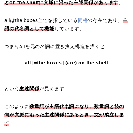
とon the shelfに文脈に沿った主述関係があります
。
allはthe boxes全てを指している
同格
の存在であり、
主
語の代名詞として機能
しています。
つまりallを元の名詞に置き換え構造を描くと
all [=the boxes] (are) on the shelf
という
主述関係
が見えます。
このように
数量詞が主語代名詞になり、数量詞と後の
句が文脈に沿った主述関係にあるとき、文が成立しま
す
。