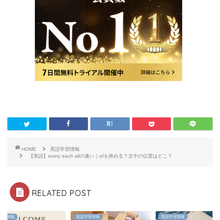
HOME
英語学習情報
【英語】every each allの違い｜ofを挟める？文中の位置はどこ？
RELATED POST
学習情報
英語学習情報
英語学習情報