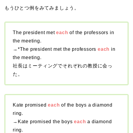
もうひとつ例をみてみましょう。
The president met
each
of the professors in
the meeting.
→*The president met the professors
each
in
the meeting.
社長はミーティングでそれぞれの教授に会っ
た。
Kate promised
each
of the boys a diamond
ring.
→Kate promised the boys
each
a diamond
ring.