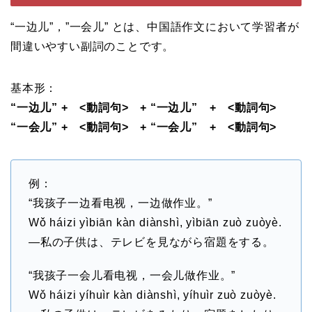
“一边儿”，”一会儿” とは、中国語作文において学習者が
間違いやすい副詞のことです。
基本形：
“一边儿” + <動詞句> + “一边儿” + <動詞句>
“一会儿” + <動詞句> + “一会儿” + <動詞句>
例：
“我孩子一边看电视，一边做作业。”
Wǒ háizi yìbiān kàn diànshì, yìbiān zuò zuòyè.
—私の子供は、テレビを見ながら宿題をする。
“我孩子一会儿看电视，一会儿做作业。”
Wǒ háizi yíhuìr kàn diànshì, yíhuìr zuò zuòyè.