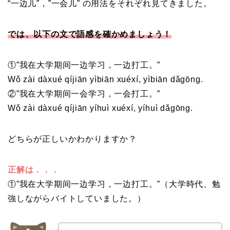
“一边儿”，”一会儿” の用法をそれぞれ見てきました。
では、以下の文で語感を確かめましょう！
①”我在大学期间一边学习，一边打工。”
Wǒ zài dàxué qíjiān yìbiān xuéxí, yìbiān dǎgōng.
②”我在大学期间一会学习，一会打工。”
Wǒ zài dàxué qíjiān yíhuì xuéxí, yíhuì dǎgōng.
どちらが正しいかわかりますか？
正解は．．．
①”我在大学期间一边学习，一边打工。”（大学時代、勉
強しながらバイトしていました。）