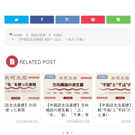
HOME
言語の世界
中国語
【中国語文法基礎】副詞”一边儿”，”一会儿” の違い
RELATED POST
語
中国語
中国語
中国語文法基礎】介詞
【中国語文法基礎】方向
【中国語文法基礎】
" を使った表現
補語の派生義｜「上」
較“不如”と“不比”の
「出」「起」「下来」等
と違い
2020年5月2日
2020年6月12日
2020年6