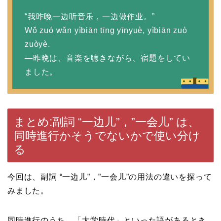
“我昨晚一边听音乐，一边做作业。”
Wǒ zuó wǎn yìbiān tīng yīnyuè, yìbiān zuò
zuòyè.
—昨晩は、音楽を聴きながら、宿題をしてい
ました。
まとめ:副詞 “一边儿”，”一会儿” は、
同時進行かそうでないかで使い分け
る
今回は、副詞 “一边儿”，”一会儿”の用法の違いを探って
みました。
同時進行のうち、「大学時代」といった語があるとき