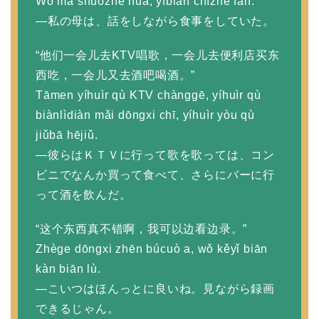
Wǒ mā shuōzhe huà, yìbiān chīzhe fàn.
—私の母は、話をしながら食事をしていた。
“他们一会儿去KTV唱歌，一会儿去便利店买东
西吃，一会儿又去酒吧喝酒。”
Tāmen yíhuìr qù KTV chànggē, yíhuìr qù
biànlìdiàn mǎi dōngxi chī, yíhuìr yòu qù
jiǔbā hējiǔ.
—彼らはＫＴＶに行って歌を歌っては、コン
ビニでなんか買って食べて、さらにバーに行
って酒を飲んだ。
“这个东西真不错啊，我可以边看边录。”
Zhège dōngxi zhēn búcuò a, wǒ kěyǐ biān
kàn biān lù.
—こいつはほんっとに良いね。見ながら録画
できるじゃん。