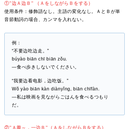
①”边Ａ边Ｂ” （ＡをしながらＢをする）
使用条件：修飾語なし。主語の変化なし。ＡとＢが単
音節動詞の場合、カンマを入れない。
例：
“不要边吃边走。”
búyào biān chī biān zǒu.
―食べ歩きしないでください。
“我要边看电影，边吃饭。”
Wǒ yào biān kàn diànyǐng, biān chīfàn.
―私は映画を見ながらごはんを食べるつもり
だ。
②”Ａ着～，一边Ｂ”（ＡをしながらＢをする）