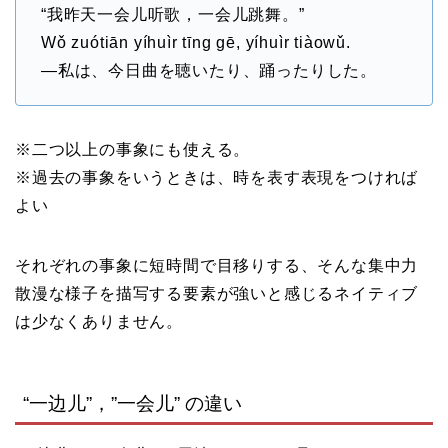
“我昨天一会儿听歌，一会儿跳舞。”
Wǒ zuótiān yíhuìr tīng gē, yíhuìr tiàowǔ.
—私は、今日曲を聴いたり、踊ったりした。
※二つ以上の事象にも使える。
※過去の事象をいうときは、時を表す表現をつければ
よい
それぞれの事象に短時間で目移りする、そんな集中力
散漫な様子を描写する要素が強いと感じるネイティブ
は少なくありません。
“一边儿”，”一会儿” の違い