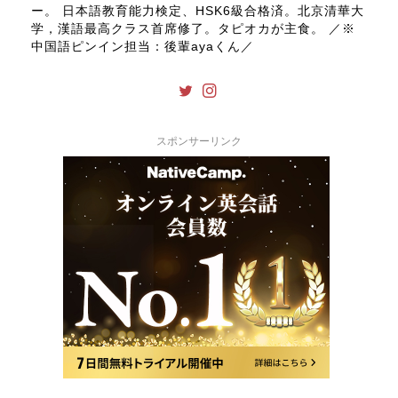
ー。 日本語教育能力検定、HSK6級合格済。北京清華大
学，漢語最高クラス首席修了。タピオカが主食。 ／※
中国語ピンイン担当：後輩ayaくん／
スポンサーリンク