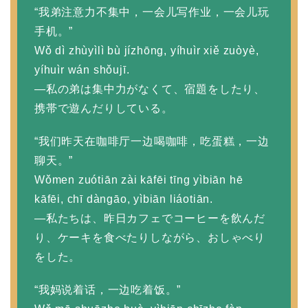
“我弟注意力不集中，一会儿写作业，一会儿玩
手机。”
Wǒ dì zhùyìlì bù jízhōng, yíhuìr xiě zuòyè,
yíhuìr wán shǒujī.
—私の弟は集中力がなくて、宿題をしたり、
携帯で遊んだりしている。
“我们昨天在咖啡厅一边喝咖啡，吃蛋糕，一边
聊天。”
Wǒmen zuótiān zài kāfēi tīng yìbiān hē
kāfēi, chī dàngāo, yìbiān liáotiān.
—私たちは、昨日カフェでコーヒーを飲んだ
り、ケーキを食べたりしながら、おしゃべり
をした。
“我妈说着话，一边吃着饭。”