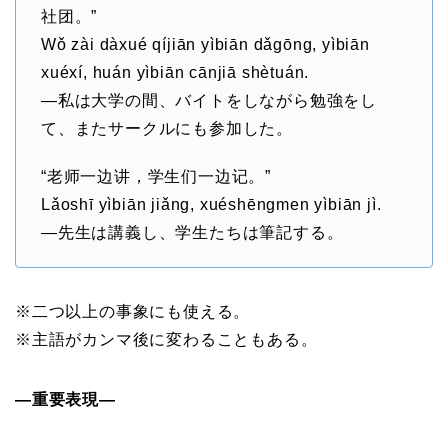
社团。”
Wǒ zài dàxué qíjiān yìbiān dǎgōng, yìbiān
xuéxí, huán yìbiān cānjiā shètuán.
—私は大学の間、バイトをしながら勉強をし
て、またサークルにも参加した。
“老师一边讲，学生们一边记。”
Lǎoshī yìbiān jiǎng, xuéshēngmen yìbiān jì.
—先生は講義し、学生たちは筆記する。
※二つ以上の事象にも使える。
※主語がカンマ後に変わることもある。
―重要表現―