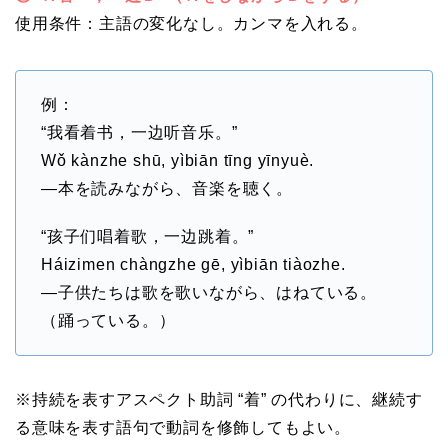
使用条件：主語の変化なし。カンマを入れる。
例：
“我看着书，一边听音乐。”
Wǒ kànzhe shū, yìbiān tīng yīnyuè.
―本を読みながら、音楽を聴く。
“孩子们唱着歌，一边跳着。”
Háizimen chàngzhe gē, yìbiān tiàozhe.
―子供たちは歌を歌いながら、はねている。
（踊っている。）
※持続を表すアスペクト助詞 “着” の代わりに、継続す
る意味を表す語句で動詞を修飾してもよい。