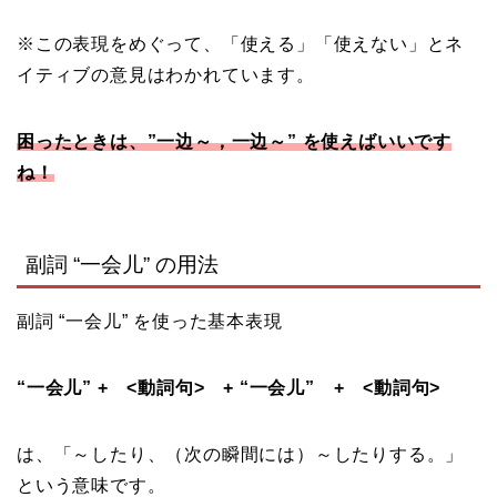
※この表現をめぐって、「使える」「使えない」とネ
イティブの意見はわかれています。
困ったときは、”一边～，一边～” を使えばいいです
ね！
副詞 “一会儿” の用法
副詞 “一会儿” を使った基本表現
“一会儿” + <動詞句> + “一会儿” + <動詞句>
は、「～したり、（次の瞬間には）～したりする。」
という意味です。