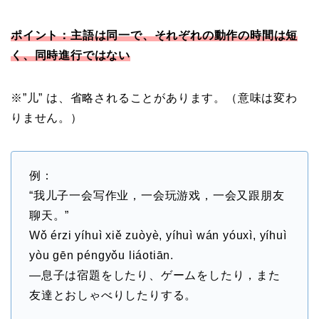
ポイント：主語は同一で、それぞれの動作の時間は短
く、同時進行ではない
※”儿” は、省略されることがあります。（意味は変わ
りません。）
例：
“我儿子一会写作业，一会玩游戏，一会又跟朋友
聊天。”
Wǒ érzi yíhuì xiě zuòyè, yíhuì wán yóuxì, yíhuì
yòu gēn péngyǒu liáotiān.
—息子は宿題をしたり、ゲームをしたり，また
友達とおしゃべりしたりする。